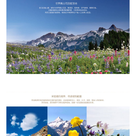
采蜜藏药植株，传递健愈能量 青藏高原的很多植株都是珍贵的藏药原材，这些植
株的花儿，果实，叶子，根茎，都是入药的良材。 贡巴藏蜜，源采高原千万野生
植株花粉，酿造一份充满健愈能量的珍贵。