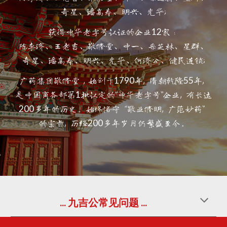
奇星、潘高寿、明兴、光华;
12
获得中华老字号认证的企业
家：
陈李济、王老吉、敬修堂、中一、采芝林、星群、
奇星、潘高寿、明兴、光华、何济公、健民连锁;
1790
55
广药集团敬修堂，始创于
年, 清朝乾隆
年, 
1
是中国商务部第
批认定的“中华老字号”企业, 有长达
200
多年的历史。始终恪守 “敬业修明, 广范妙药” 
200
的宗旨, 历经
多年岁月仍繁盛至今。
... 九吉公常见问题 ...