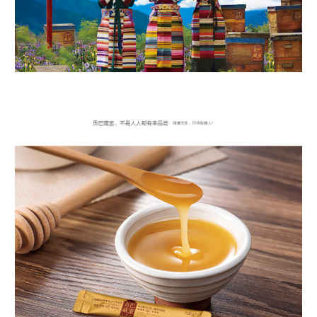
贡巴藏蜜，不是人人都有幸品尝 因缘而生，只待有缘人！