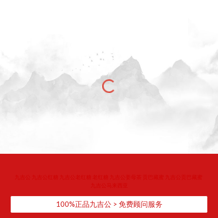
​九吉公 九吉公红糖 九吉公老红糖 老红糖 九吉公姜母茶 贡巴藏蜜 九吉公贡巴藏蜜 
九吉公马来西亚
100%正品九吉公 > 免费顾问服务