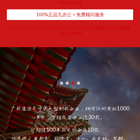
九吉公马来西亚
100%正品九吉公 > 免费顾问服务
​九吉公 九吉公红糖 九吉公老红糖 老红糖 九吉公姜母茶 贡巴藏蜜 九吉公贡巴藏蜜 
九吉公马来西亚
1000
广药集团是中国大型制药企业，拥有注册商标
30
多个，下辖成员企业近
家。
100
10
超过
年历史的企业
家：
陈李济、王老吉、敬修堂、中一、采芝林、星群、