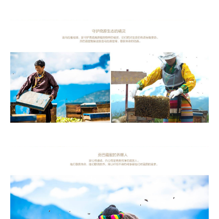
守护高原生态的精灵  喜马拉雅蜜蜂，是守护青藏高原植物物种的精灵，它们把对
生命的传递当作使命。 贡巴藏蜜就是这些喜马拉雅蜜蜂，敬畏生命的结晶。
贡巴蜂蜜的养蜂人 是心怀虔诚，内心笃定善良纯净的藏族人。 他们敬畏生命，他
们敬畏自然，所以纤瑕不染的纯净是他们对品质的追求。