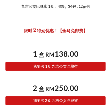
九吉公贡巴藏蜜
 1盒：408g  34
包
 : 12g/包
限时 ⌛️ 特别优惠！【全马免邮费】
1 
138.00
盒 RM
我要买 1盒 九吉公贡巴藏蜜
2 
250.00
盒 RM
我要买 2盒 九吉公贡巴藏蜜