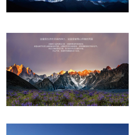
这里是生活在云端的净土，这里是被雪山环绕的天国 这里的天蓝得透彻心扉，这
里的草绿得苍翠欲滴。 连雪山脚下的泥土都透着纯净气息。这里是天然的洗肺圣
地，呼吸里都是能疗伤得空气。 来自云端的雪域天国，贡巴就生在这无暇的环
境。 纤尘不染，就是贡巴藏蜜的命中注定。
世界高山花园蜜源地 喜马拉雅山,被称为世界高山花园，高海拔，低纬度，空气稀
薄，高度环境。 这里的植物更多能量积累，才能等来生命绽放。 而贡巴藏蜜的蜜
源地，就是这片高原野生不着人工的高原花园。