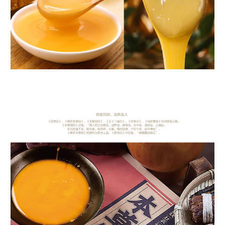
药食同源，滋养宜人 《药性论》，《神农本草经》，《本草纲目》，《五十二病
方》，《金匮要略》均对其有记载。《本草纲目》记载：“其入药之功有五，清热
也，解毒也，补中也，润燥也，止病也。 安五胜诸不足，除众病，和百药，久
服，强志轻身，不饥不老，延年神仙”。 《神农本草经》把其列为药中上品。
《药性论》中记载：“常服面如花红”。