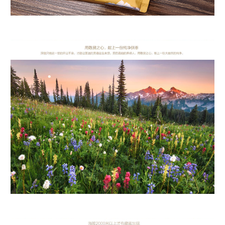
用敬畏之心，献上一份纯净供奉 深信只有这一世的纤尘不染，才能让圣洁的灵魂
往生来世。贡巴藏蜜的养蜂人，用敬畏之心，献上一份大自然的纯净。
海拔2000米以上才有藏蜜出现 喜马拉雅蜜蜂只生活在2000米以上的海拔，海拔
超过2000米无蜂螨，0农残，0污染。 贡巴藏蜜的蜜源地海拔都超过2500米。