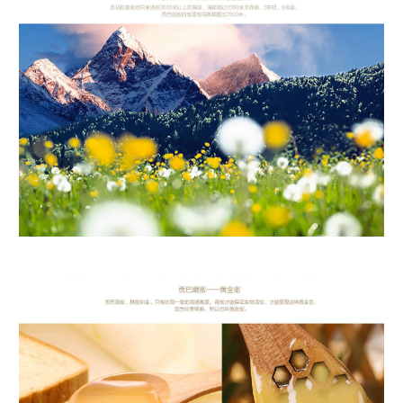
贡巴藏蜜一黄金蜜 贡巴藏蜜，其色如金，只有达到一海拔高度，藏蜜才能保证生
物活性，才提呈现这种黄金色， 因为珍贵稀有，所以也叫黄金蜜。