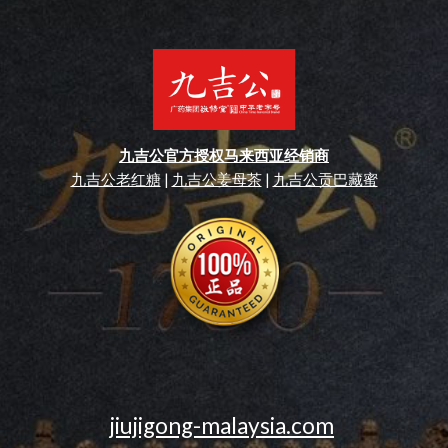
九吉公官方授权马来西亚经销商
九吉公老红糖
 | 
九吉公姜母茶
 | 
九吉公贡巴藏蜜
jiujigong-malaysia.com