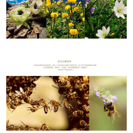
喜马拉雅蜜蜂 用挑战极限向生命致敬。用几十年的时光克服了高原气候，成了属
于青藏高原的蜂种。 它们耐高海拔，耐寒冷，不迁徒，对环境极度敏感，数量稀
少， 把执着于洁净当修行。