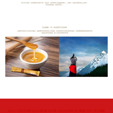
贡巴藏蜜，是一场因像而生的供奉 当佛陀的慈悲化为信众的虔诚，当高原的纯净
遇见花儿的执着，当蜜蜂的修行邂逅信仰的虔诚，这场因缘而生的圣活和纯净， 
碰撞出的贡巴藏蜜，是一份苍天恩赐的供奉。
健康好品，全民皆宜 医书中记载的，蜜的使用方剂超千种，生活中，蜜的使用人
群涵盖所有人。日常中，蜜的食用用途到上百种。 天然健康尚品，适合所有人。
​九吉公 九吉公红糖 九吉公老红糖 老红糖 九吉公姜母茶 贡巴藏蜜 九吉公贡巴藏蜜 